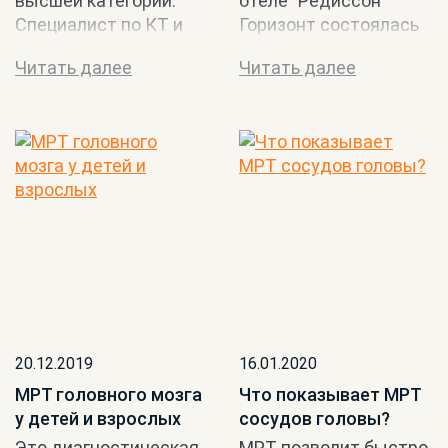
высшей категории.
отеле "Редиссон"
Специалист по КТ и
Горизонт состоялась
МРТ диагностике
научно-практическая
Читать далее
Читать далее
Опыт работы 13 лет В
конференция
наших центрах
"Неврология...
работают луч...
20.12.2019
16.01.2020
МРТ головного мозга
Что показывает МРТ
у детей и взрослых
сосудов головы?
Это диагностическая
МРТ позволит быстро