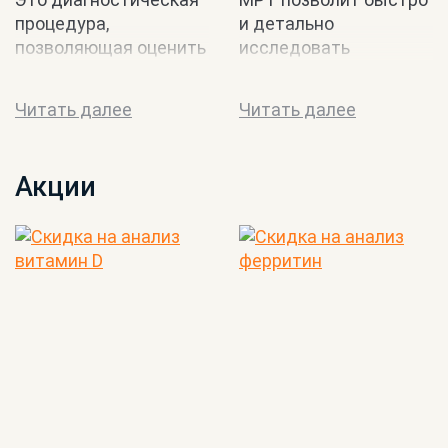
процедура,
и детально
позволяющая оценить
исследовать
состояние мозговых
состояние сосудов
структур, определить
различной
Читать далее
Читать далее
всевозможные
локализации. Такой
заболевания.
безопасный и
безболезненный...
Акции