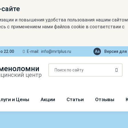
-сайте
изации и повышения удобства пользования нашим сайтом
сь с применением нами файлов cookie в соответствии с
до 22.00
E-mail:
info@mrtplus.ru
Версия для
меноломни
цинский центр
луги и Цены
Акции
Статьи
Отзывы