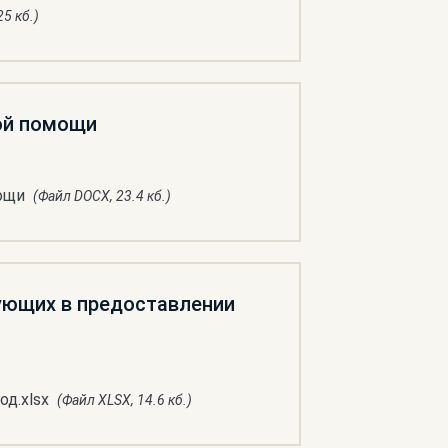
5 кб.)
ой помощи
ощи
(Файл DOCX, 23.4 кб.)
ующих в предоставлении
од.xlsx
(Файл XLSX, 14.6 кб.)