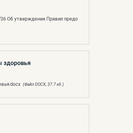
736 Об утверждении Правил предо
ы здоровья
овья.docx
(Файл DOCX, 37.7 кб.)