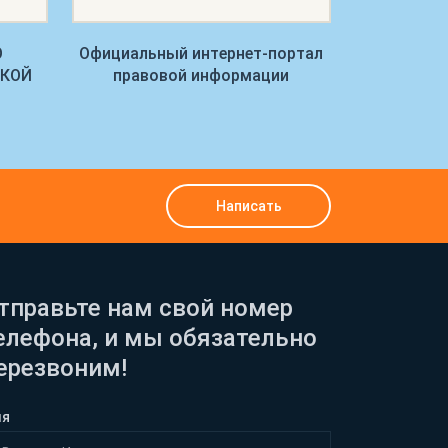
О
Официальный интернет-портал
Управление
СКОЙ
правовой информации
Рост
Написать
тправьте нам свой номер
елефона, и мы обязательно
ерезвоним!
мя