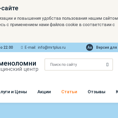
-сайте
изации и повышения удобства пользования нашим сайтом
сь с применением нами файлов cookie в соответствии с
до 22.00
E-mail:
info@mrtplus.ru
Версия для
меноломни
цинский центр
луги и Цены
Акции
Статьи
Отзывы